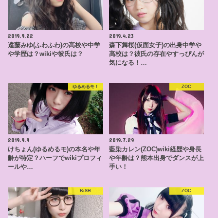
2019.9.22
2019.4.23
遠藤みゆ(ふわふわ)の高校や中学
森下舞桜(仮面女子)の出身中学や
や学歴は？wikiや彼氏は？
高校は？彼氏の存在やすっぴんが
気になる！…
ゆるめるモ！
ZOC
2019.9.9
2019.7.29
けちょん(ゆるめるモ)の本名や年
藍染カレン(ZOC)wiki経歴や身長
齢が特定？ハーフでwikiプロフィ
や年齢は？熊本出身でダンスが上
ールや…
手い！
BiSH
ZOC