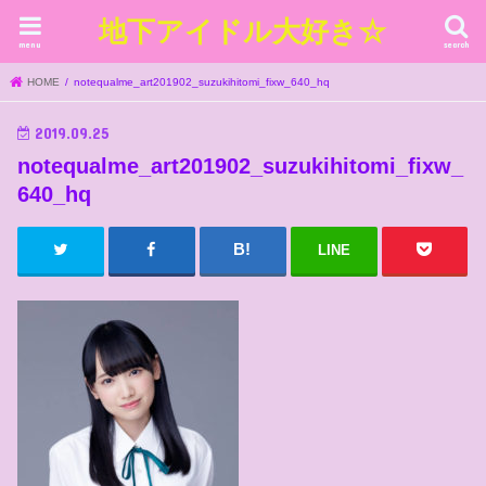
地下アイドル大好き☆
menu
search
HOME
notequalme_art201902_suzukihitomi_fixw_640_hq
2019.09.25
notequalme_art201902_suzukihitomi_fixw_
640_hq
LINE