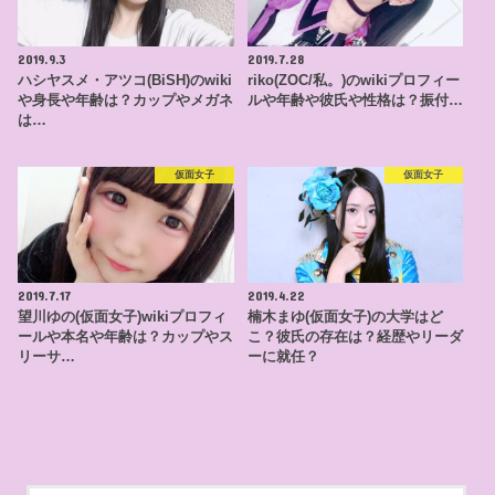
2019.9.3
2019.7.28
ハシヤスメ・アツコ(BiSH)のwiki
riko(ZOC/私。)のwikiプロフィー
や身長や年齢は？カップやメガネ
ルや年齢や彼氏や性格は？振付…
は…
仮面女子
仮面女子
2019.7.17
2019.4.22
望川ゆの(仮面女子)wikiプロフィ
楠木まゆ(仮面女子)の大学はど
ールや本名や年齢は？カップやス
こ？彼氏の存在は？経歴やリーダ
リーサ…
ーに就任？