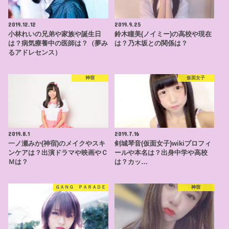
2019.12.12
2019.9.25
小林れいの兄弟や家族や誕生日
鈴木瞳美(ノイミー)の高校や現在
は？病気療養中の医師は？（夢み
は？乃木坂との関係は？
るアドレセンス）
神宿
仮面女子
2019.8.1
2019.7.16
一ノ瀬みか(神宿)のメイクやスキ
剣城琴音(仮面女子)wikiプロフィ
ンケアは？出演ドラマや映画やＣ
ールや本名は？出身中学や高校
Ｍは？
は？カッ…
ＧＡＮＧ ＰＡＲＡＤＥ
神宿