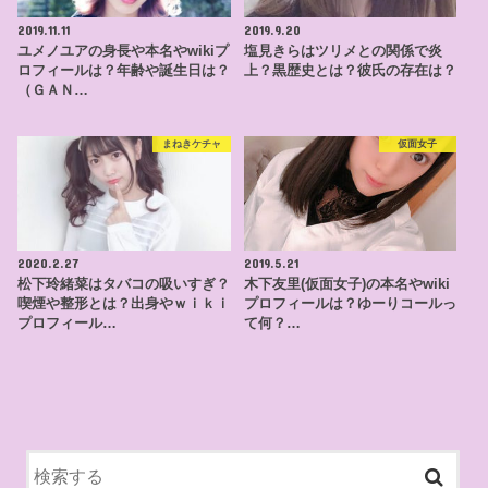
2019.11.11
2019.9.20
ユメノユアの身長や本名やwikiプ
塩見きらはツリメとの関係で炎
ロフィールは？年齢や誕生日は？
上？黒歴史とは？彼氏の存在は？
（ＧＡＮ…
まねきケチャ
仮面女子
2020.2.27
2019.5.21
松下玲緒菜はタバコの吸いすぎ？
木下友里(仮面女子)の本名やwiki
喫煙や整形とは？出身やｗｉｋｉ
プロフィールは？ゆーりコールっ
プロフィール…
て何？…