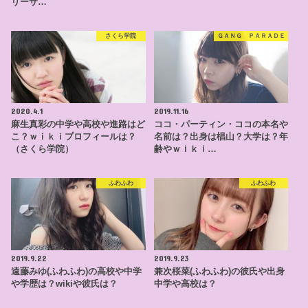
リーサ…
さくら学院
ＧＡＮＧ ＰＡＲＡＤＥ
2020.4.1
2019.11.16
麻生真彩の中学や高校や進路はど
ココ・パーティン・ココの本名や
こ？ｗｉｋｉプロフィールは？
名前は？出身は椙山？大学は？年
（さくら学院）
齢やｗｉｋｉ…
ふわふわ
ふわふわ
2019.9.22
2019.9.23
遠藤みゆ(ふわふわ)の高校や中学
兼次桜菜(ふわふわ)の彼氏や出身
や学歴は？wikiや彼氏は？
中学や高校は？