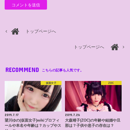
トップページへ
トップページへ
RECOMMEND
こちらの記事も人気です。
仮面女子
ZOC
2019.7.17
2019.7.26
望川ゆの(仮面女子)wikiプロフィ
大森靖子(ZOC)の年齢や結婚や旦
ールや本名や年齢は？カップやス
那は？子供や息子の存在は？