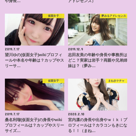
や身長…
アドレセンス）
仮面女子
夢みるアドレセンス
2019.7.17
2019.12.9
望川ゆの(仮面女子)wikiプロフィ
志田友美の年齢や身長や事務所は
ールや本名や年齢は？カップやス
どこ？実家は岩手？両親や兄弟姉
リーサ…
妹は？（夢み…
仮面女子
まねきケチャ
2019.7.17
2020.2.10
桑名利瑠(仮面女子)の身長やwiki
宮内凛の身長や出身やｗｉｋｉプ
プロフィールは？カップやスリー
ロフィールは？カラコンもきにな
サイズ…
る！！（まね…