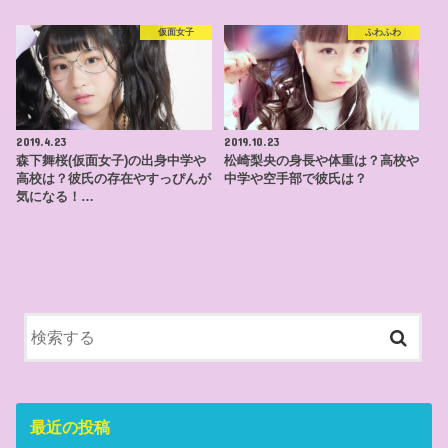
仮面女子
ふわふわ
2019.4.23
2019.10.23
森下舞桜(仮面女子)の出身中学や
松崎梨央の身長や体重は？高校や
高校は？彼氏の存在やすっぴんが
中学や空手部で彼氏は？
気になる！…
最近の投稿