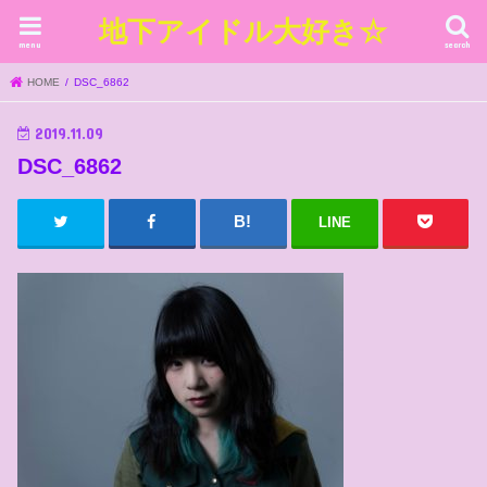
地下アイドル大好き☆
menu
search
HOME
DSC_6862
2019.11.09
DSC_6862
LINE