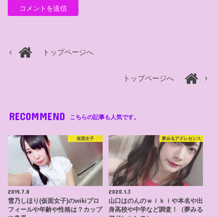
トップページへ
トップページへ
RECOMMEND
こちらの記事も人気です。
仮面女子
夢みるアドレセンス
2019.7.8
2020.1.3
雪乃しほり(仮面女子)のwikiプロ
山口はのんのｗｉｋｉや本名や出
フィールや年齢や性格は？カップ
身高校や中学など調査！（夢みる