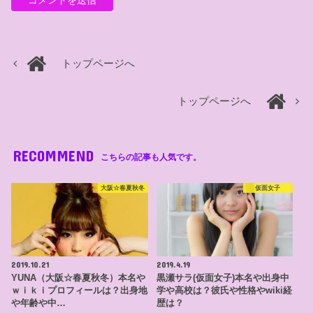
トップページへ
トップページへ
RECOMMEND
こちらの記事も人気です。
大阪☆春夏秋冬
仮面女子
2019.10.21
2019.4.19
YUNA（大阪☆春夏秋冬）本名や
黒瀬サラ(仮面女子)本名や出身中
ｗｉｋｉプロフィールは？出身地
学や高校は？彼氏や性格やwiki経
や年齢や中…
歴は？