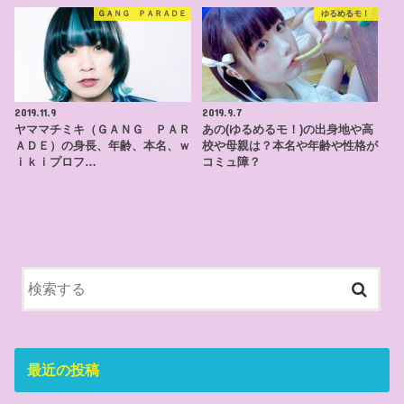
ＧＡＮＧ ＰＡＲＡＤＥ
ゆるめるモ！
2019.11.9
2019.9.7
ヤママチミキ（ＧＡＮＧ ＰＡＲ
あの(ゆるめるモ！)の出身地や高
ＡＤＥ）の身長、年齢、本名、ｗ
校や母親は？本名や年齢や性格が
ｉｋｉプロフ…
コミュ障？
最近の投稿