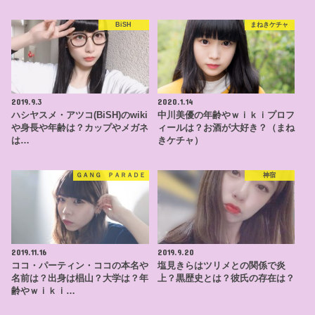
BiSH
まねきケチャ
2019.9.3
2020.1.14
ハシヤスメ・アツコ(BiSH)のwiki
中川美優の年齢やｗｉｋｉプロフ
や身長や年齢は？カップやメガネ
ィールは？お酒が大好き？（まね
は…
きケチャ）
ＧＡＮＧ ＰＡＲＡＤＥ
神宿
2019.11.16
2019.9.20
ココ・パーティン・ココの本名や
塩見きらはツリメとの関係で炎
名前は？出身は椙山？大学は？年
上？黒歴史とは？彼氏の存在は？
齢やｗｉｋｉ…