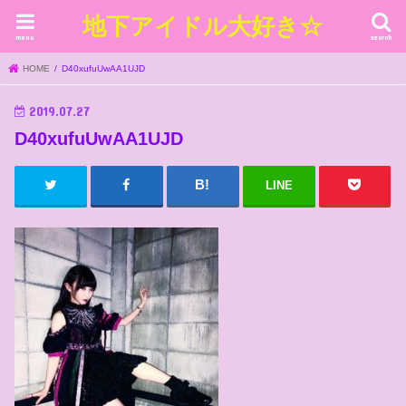
地下アイドル大好き☆
menu
search
HOME
D40xufuUwAA1UJD
2019.07.27
D40xufuUwAA1UJD
LINE