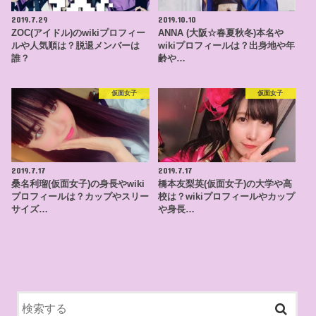
2019.7.29
2019.10.10
ZOC(アイドル)のwikiプロフィー
ANNA (大阪☆春夏秋冬)本名や
ルや人気順は？脱退メンバーは
wikiプロフィールは？出身地や年
誰？
齢や…
仮面女子
仮面女子
2019.7.17
2019.7.17
桑名利瑠(仮面女子)の身長やwiki
橋本友梨英(仮面女子)の大学や高
プロフィールは？カップやスリー
校は？wikiプロフィールやカップ
サイズ…
や身長…