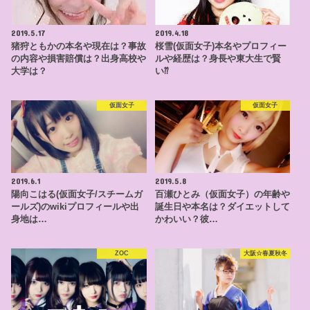
2019.5.17
2019.4.18
猪狩ともかの本名や現在は？事故
桜雪(仮面女子)本名やプロフィー
の内容や損害賠償は？出身高校や
ルや経歴は？身長や東大生で賢
大学は？
い⁇
仮面女子
仮面女子
2019.6.1
2019.5.8
陽向こはる(仮面女子/スチームガ
百瀬ひとみ（仮面女子）の年齢や
ールズ)のwikiプロフィールや出
誕生日や本名は？ダイエットして
身地は…
かわいい？彼…
ZOC
大阪☆春夏秋冬