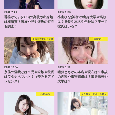
2019.7.24
2019.8.29
香椎かてぃ(ZOC)の高校や出身地
小山ひな(神宿)の出身大学や高校
は横須賀？家族や兄や彼氏の存在
は？身長や本名や年齢は？痩せて
も調査！
彼氏はいる？
夢みるアドレセンス
仮面女子
2019.12.14
2019.5.17
京佳の怪我とは？兄や家族や彼氏
猪狩ともかの本名や現在は？事故
はワタナベマホト？（夢みるアド
の内容や損害賠償は？出身高校や
レセンス）
大学は？
ふわふわ
ＧＡＮＧ ＰＡＲＡＤＥ