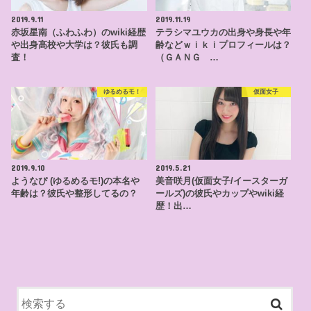
2019.9.11
2019.11.19
赤坂星南（ふわふわ）のwiki経歴
テラシマユウカの出身や身長や年
や出身高校や大学は？彼氏も調
齢などｗｉｋｉプロフィールは？
査！
（ＧＡＮＧ …
ゆるめるモ！
仮面女子
2019.9.10
2019.5.21
ようなぴ (ゆるめるモ!)の本名や
美音咲月(仮面女子/イースターガ
年齢は？彼氏や整形してるの？
ールズ)の彼氏やカップやwiki経
歴！出…