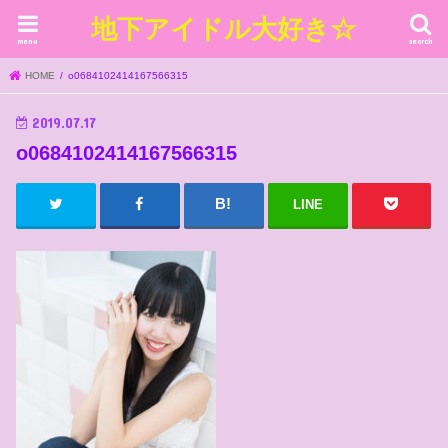
地下アイドル大好き☆
menu
search
HOME
o0684102414167566315
2019.07.17
o0684102414167566315
LINE