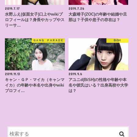
2019.7.17
2019.7.26
水野ふえ(仮面女子)口上やwikiプ
大森靖子(ZOC)の年齢や結婚や旦
ロフィールは？身長やカップやス
那は？子供や息子の存在は？
リーサ…
ＧＡＮＧ ＰＡＲＡＤＥ
BiSH
2019.11.13
2019.9.6
キャン・ＧＰ・マイカ（キャンマ
アユニd(BiSH)の性格や年齢や本
イカ）の年齢や本名や出身やwiki
名や彼氏はいる？出身高校や大学
プロフィ…
は？