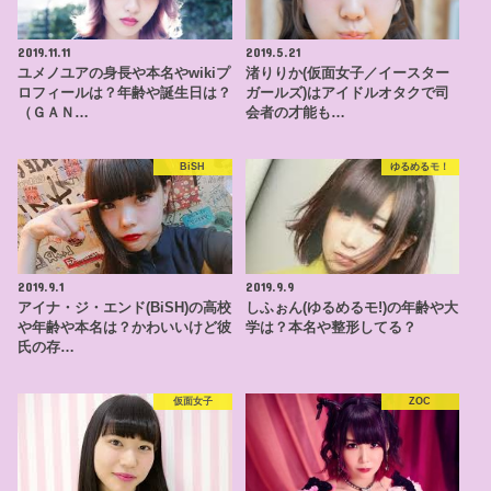
2019.11.11
2019.5.21
ユメノユアの身長や本名やwikiプ
渚りりか(仮面女子／イースター
ロフィールは？年齢や誕生日は？
ガールズ)はアイドルオタクで司
（ＧＡＮ…
会者の才能も…
BiSH
ゆるめるモ！
2019.9.1
2019.9.9
アイナ・ジ・エンド(BiSH)の高校
しふぉん(ゆるめるモ!)の年齢や大
や年齢や本名は？かわいいけど彼
学は？本名や整形してる？
氏の存…
仮面女子
ZOC