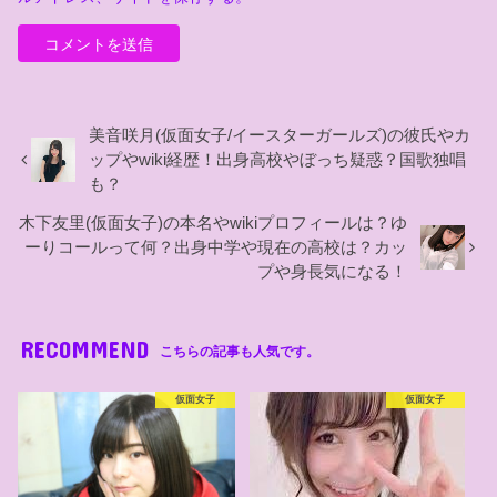
美音咲月(仮面女子/イースターガールズ)の彼氏やカ
ップやwiki経歴！出身高校やぼっち疑惑？国歌独唱
も？
木下友里(仮面女子)の本名やwikiプロフィールは？ゆ
ーりコールって何？出身中学や現在の高校は？カッ
プや身長気になる！
RECOMMEND
こちらの記事も人気です。
仮面女子
仮面女子