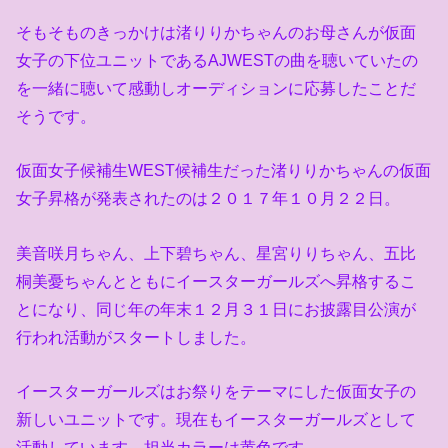
そもそものきっかけは渚りりかちゃんのお母さんが仮面
女子の下位ユニットである
AJWEST
の曲を聴いていたの
を一緒に聴いて感動しオーディションに応募したことだ
そうです。
仮面女子候補生
WEST
候補生だった渚りりかちゃんの仮面
女子昇格が発表されたのは２０１７年１０月２２日。
美音咲月ちゃん、上下碧ちゃん、星宮りりちゃん、五比
桐美憂ちゃんとともにイースターガールズへ昇格するこ
とになり、同じ年の年末１２月３１日にお披露目公演が
行われ活動がスタートしました。
イースターガールズはお祭りをテーマにした仮面女子の
新しいユニットです。現在もイースターガールズとして
活動しています。担当カラーは黄色です。