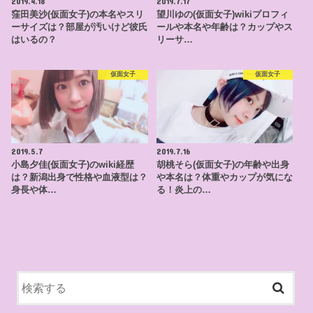
2019.4.18
2019.7.17
窪田美沙(仮面女子)の本名やスリ
望川ゆの(仮面女子)wikiプロフィ
ーサイズは？部屋が汚いけど彼氏
ールや本名や年齢は？カップやス
はいるの？
リーサ…
仮面女子
仮面女子
2019.5.7
2019.7.16
小島夕佳(仮面女子)のwiki経歴
胡桃そら(仮面女子)の年齢や出身
は？新潟出身で性格や血液型は？
や本名は？体重やカップが気にな
身長や体…
る！炎上の…