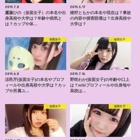
2019.7.8
2019.5.17
鷹藤ひの（仮面女子）の本名や出
猪狩ともかの本名や現在は？事故
身高校や大学は？年齢や病気と
の内容や損害賠償は？出身高校や
は？カップや体…
大学は？
仮面女子
仮面女子
2019.6.8
2019.7.16
涼邑芹(仮面女子)の本名やプロフ
野咲わか(仮面女子)の年齢や口上
ィールや出身高校や大学は？カッ
は？wikiプロフィールや出身地や
プや所属ユ…
高校は…
仮面女子
仮面女子