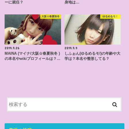
ーに就任？
身地は…
大阪☆春夏秋冬
ゆるめるモ！
2019.9.26
2019.9.9
MAINA (マイナ/大阪☆春夏秋冬 )
しふぉん(ゆるめるモ!)の年齢や大
の本名やwikiプロフィールは？…
学は？本名や整形してる？