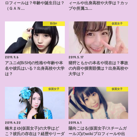
ロフィールは？年齢や誕生日は？
ィールや出身高校や大学は？カッ
（ＧＡＮ…
プや所属ユ…
BiSH
仮面女子
2019.9.6
2019.5.17
アユニd(BiSH)の性格や年齢や本
猪狩ともかの本名や現在は？事故
名や彼氏はいる？出身高校や大学
の内容や損害賠償は？出身高校や
は？
大学は？
仮面女子
仮面女子
2019.4.22
2019.6.1
楠木まゆ(仮面女子)の大学はど
陽向こはる(仮面女子/スチームガ
こ？彼氏の存在は？経歴やリーダ
ールズ)のwikiプロフィールや出