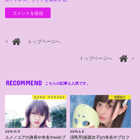
トップページへ
トップページへ
RECOMMEND
こちらの記事も人気です。
ＧＡＮＧ ＰＡＲＡＤＥ
仮面女子
2019.11.11
2019.6.8
ユメノユアの身長や本名やwikiプ
涼邑芹(仮面女子)の本名やプロフ