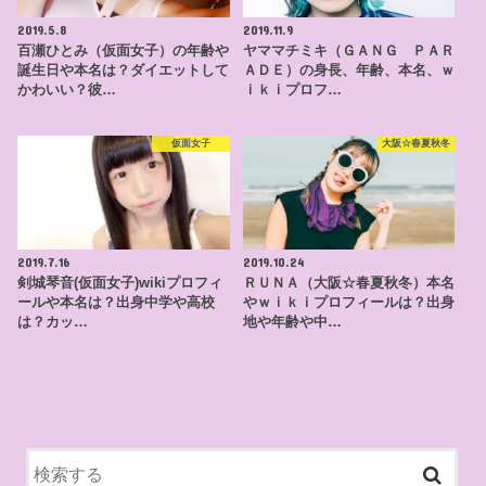
2019.5.8
2019.11.9
百瀬ひとみ（仮面女子）の年齢や
ヤママチミキ（ＧＡＮＧ ＰＡＲ
誕生日や本名は？ダイエットして
ＡＤＥ）の身長、年齢、本名、ｗ
かわいい？彼…
ｉｋｉプロフ…
仮面女子
大阪☆春夏秋冬
2019.7.16
2019.10.24
剣城琴音(仮面女子)wikiプロフィ
ＲＵＮＡ（大阪☆春夏秋冬）本名
ールや本名は？出身中学や高校
やｗｉｋｉプロフィールは？出身
は？カッ…
地や年齢や中…