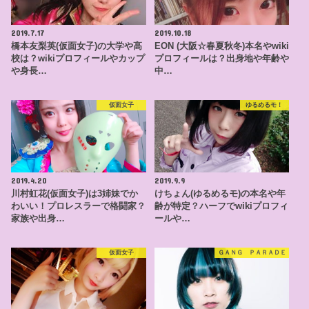
2019.7.17
2019.10.18
橋本友梨英(仮面女子)の大学や高
EON (大阪☆春夏秋冬)本名やwiki
校は？wikiプロフィールやカップ
プロフィールは？出身地や年齢や
や身長…
中…
仮面女子
ゆるめるモ！
2019.4.20
2019.9.9
川村虹花(仮面女子)は3姉妹でか
けちょん(ゆるめるモ)の本名や年
わいい！プロレスラーで格闘家？
齢が特定？ハーフでwikiプロフィ
家族や出身…
ールや…
仮面女子
ＧＡＮＧ ＰＡＲＡＤＥ