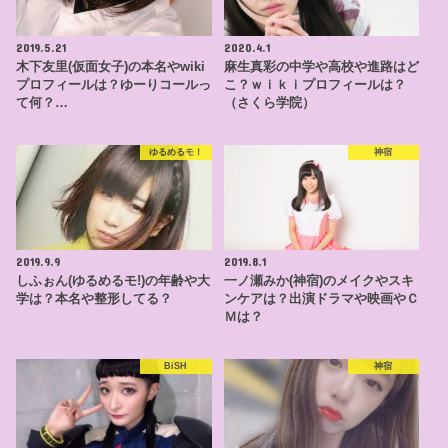
2019.5.21
2020.4.1
木下友里(仮面女子)の本名やwiki
麻生真彩の中学や高校や進路はど
プロフィールは？ゆーりコールっ
こ？ｗｉｋｉプロフィールは？
て何？…
（さくら学院）
ゆるめるモ！
神宿
2019.9.9
2019.8.1
しふぉん(ゆるめるモ!)の年齢や大
一ノ瀬みか(神宿)のメイクやスキ
学は？本名や整形してる？
ンケアは？出演ドラマや映画やＣ
Ｍは？
BiSH
神宿