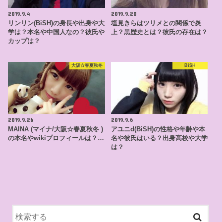
2019.9.4
2019.9.20
リンリン(BiSH)の身長や出身や大
塩見きらはツリメとの関係で炎
学は？本名や中国人なの？彼氏や
上？黒歴史とは？彼氏の存在は？
カップは？
大阪☆春夏秋冬
BiSH
2019.9.26
2019.9.6
MAINA (マイナ/大阪☆春夏秋冬 )
アユニd(BiSH)の性格や年齢や本
の本名やwikiプロフィールは？…
名や彼氏はいる？出身高校や大学
は？