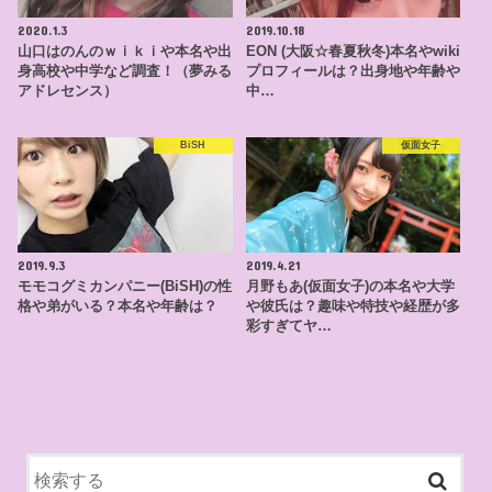
2020.1.3
2019.10.18
山口はのんのｗｉｋｉや本名や出
EON (大阪☆春夏秋冬)本名やwiki
身高校や中学など調査！（夢みる
プロフィールは？出身地や年齢や
アドレセンス）
中…
BiSH
仮面女子
2019.9.3
2019.4.21
モモコグミカンパニー(BiSH)の性
月野もあ(仮面女子)の本名や大学
格や弟がいる？本名や年齢は？
や彼氏は？趣味や特技や経歴が多
彩すぎてヤ…