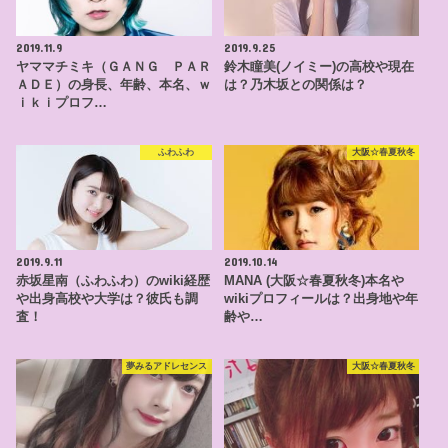
2019.11.9
2019.9.25
ヤママチミキ（ＧＡＮＧ ＰＡＲ
鈴木瞳美(ノイミー)の高校や現在
ＡＤＥ）の身長、年齢、本名、ｗ
は？乃木坂との関係は？
ｉｋｉプロフ…
ふわふわ
大阪☆春夏秋冬
2019.9.11
2019.10.14
赤坂星南（ふわふわ）のwiki経歴
MANA (大阪☆春夏秋冬)本名や
や出身高校や大学は？彼氏も調
wikiプロフィールは？出身地や年
査！
齢や…
夢みるアドレセンス
大阪☆春夏秋冬