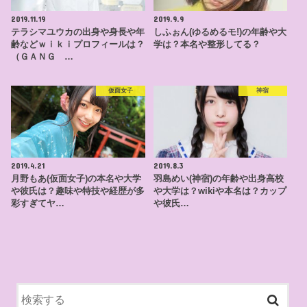
2019.11.19
2019.9.9
テラシマユウカの出身や身長や年
しふぉん(ゆるめるモ!)の年齢や大
齢などｗｉｋｉプロフィールは？
学は？本名や整形してる？
（ＧＡＮＧ …
仮面女子
神宿
2019.4.21
2019.8.3
月野もあ(仮面女子)の本名や大学
羽島めい(神宿)の年齢や出身高校
や彼氏は？趣味や特技や経歴が多
や大学は？wikiや本名は？カップ
彩すぎてヤ…
や彼氏…