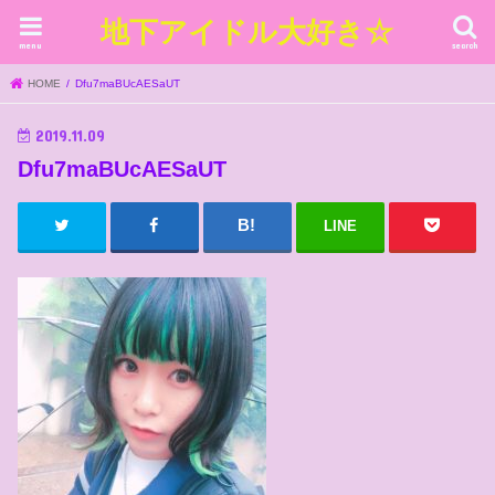
地下アイドル大好き☆
menu
search
HOME
Dfu7maBUcAESaUT
2019.11.09
Dfu7maBUcAESaUT
LINE