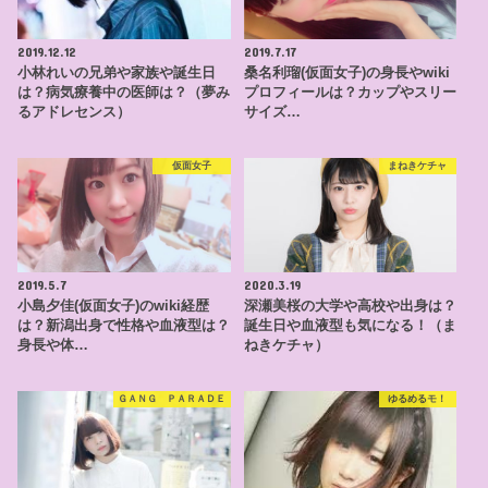
2019.12.12
2019.7.17
小林れいの兄弟や家族や誕生日
桑名利瑠(仮面女子)の身長やwiki
は？病気療養中の医師は？（夢み
プロフィールは？カップやスリー
るアドレセンス）
サイズ…
仮面女子
まねきケチャ
2019.5.7
2020.3.19
小島夕佳(仮面女子)のwiki経歴
深瀬美桜の大学や高校や出身は？
は？新潟出身で性格や血液型は？
誕生日や血液型も気になる！（ま
身長や体…
ねきケチャ）
ＧＡＮＧ ＰＡＲＡＤＥ
ゆるめるモ！