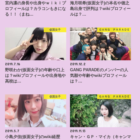
宮内凛の身長や出身やｗｉｋｉプ
海月咲希(仮面女子)の本名や徳之
ロフィールは？カラコンもきにな
島出身で評判は？wikiプロフィー
る！！（まね…
ルは？…
仮面女子
ＧＡＮＧ ＰＡＲＡＤＥ
2019.7.16
2019.12.2
野咲わか(仮面女子)の年齢や口上
GANG PARADEのメンバーの人
は？wikiプロフィールや出身地や
気順や年齢やwikiプロフィール
高校は…
は？…
仮面女子
ＧＡＮＧ ＰＡＲＡＤＥ
2019.5.7
2019.11.13
小島夕佳(仮面女子)のwiki経歴
キャン・ＧＰ・マイカ（キャンマ