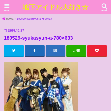
地下アイドル大好き☆
menu
search
HOME
180529-syukasyun-a-780x633
2019.10.27
180529-syukasyun-a-780×633
LINE