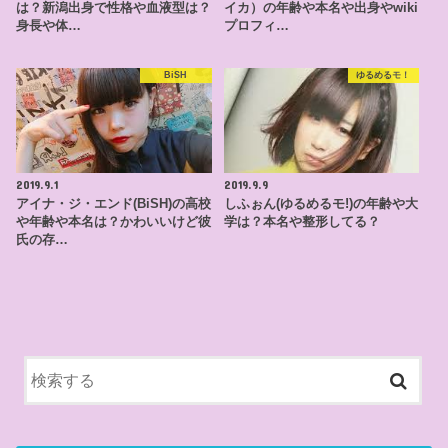
は？新潟出身で性格や血液型は？
イカ）の年齢や本名や出身やwiki
身長や体…
プロフィ…
BiSH
ゆるめるモ！
2019.9.1
2019.9.9
アイナ・ジ・エンド(BiSH)の高校
しふぉん(ゆるめるモ!)の年齢や大
や年齢や本名は？かわいいけど彼
学は？本名や整形してる？
氏の存…