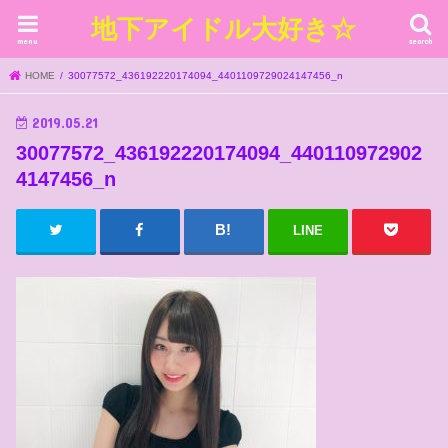
地下アイドル大好き☆
menu
search
HOME
30077572_436192220174094_4401109729024147456_n
2019.05.21
30077572_436192220174094_440110972902
4147456_n
LINE