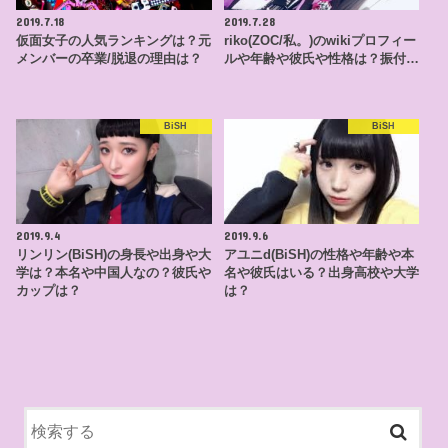
2019.7.18
2019.7.28
仮面女子の人気ランキングは？元
riko(ZOC/私。)のwikiプロフィー
メンバーの卒業/脱退の理由は？
ルや年齢や彼氏や性格は？振付…
BiSH
BiSH
2019.9.4
2019.9.6
リンリン(BiSH)の身長や出身や大
アユニd(BiSH)の性格や年齢や本
学は？本名や中国人なの？彼氏や
名や彼氏はいる？出身高校や大学
カップは？
は？