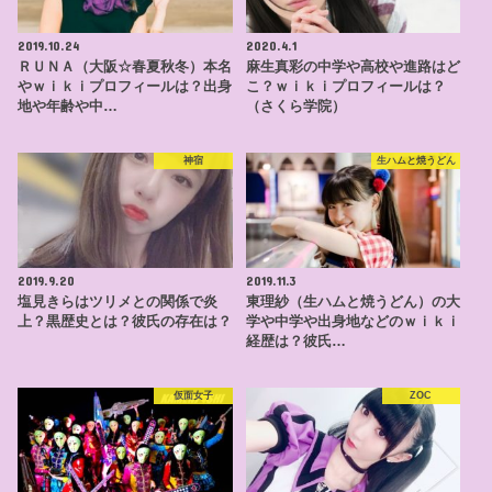
2019.10.24
2020.4.1
ＲＵＮＡ（大阪☆春夏秋冬）本名
麻生真彩の中学や高校や進路はど
やｗｉｋｉプロフィールは？出身
こ？ｗｉｋｉプロフィールは？
地や年齢や中…
（さくら学院）
神宿
生ハムと焼うどん
2019.9.20
2019.11.3
塩見きらはツリメとの関係で炎
東理紗（生ハムと焼うどん）の大
上？黒歴史とは？彼氏の存在は？
学や中学や出身地などのｗｉｋｉ
経歴は？彼氏…
仮面女子
ZOC