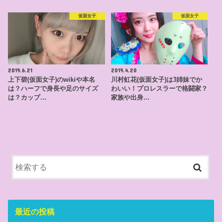
仮面女子
仮面女子
2019.6.21
2019.4.20
上下碧(仮面女子)のwikiや本名
川村虹花(仮面女子)は3姉妹でか
は？ハーフで身長や足のサイズ
わいい！プロレスラーで格闘家？
は？カップ…
家族や出身…
最近の投稿