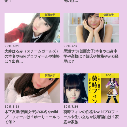
査！
氏の存…
仮面女子
仮面女子
2019.6.21
2019.4.19
大鈴はるみ（スチームガールズ）
黒瀬サラ(仮面女子)本名や出身中
の本名やwikiプロフィールや性格
学や高校は？彼氏や性格やwiki経
は？出身…
歴は？
仮面女子
ZOC
2019.5.21
2019.7.29
木下友里(仮面女子)の本名やwiki
葵時フィンの性格やwikiプロフィ
プロフィールは？ゆーりコールっ
ールや生い立ちや脱退理由は？家
て何？…
庭や家族…