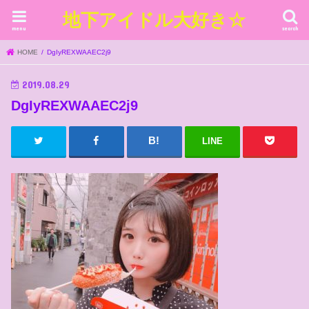
地下アイドル大好き☆
menu
search
HOME
DgIyREXWAAEC2j9
2019.08.29
DgIyREXWAAEC2j9
LINE