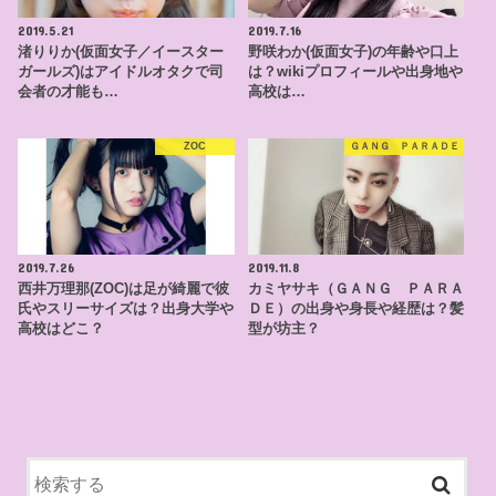
2019.5.21
2019.7.16
渚りりか(仮面女子／イースター
野咲わか(仮面女子)の年齢や口上
ガールズ)はアイドルオタクで司
は？wikiプロフィールや出身地や
会者の才能も…
高校は…
ZOC
ＧＡＮＧ ＰＡＲＡＤＥ
2019.7.26
2019.11.8
西井万理那(ZOC)は足が綺麗で彼
カミヤサキ（ＧＡＮＧ ＰＡＲＡ
氏やスリーサイズは？出身大学や
ＤＥ）の出身や身長や経歴は？髪
高校はどこ？
型が坊主？