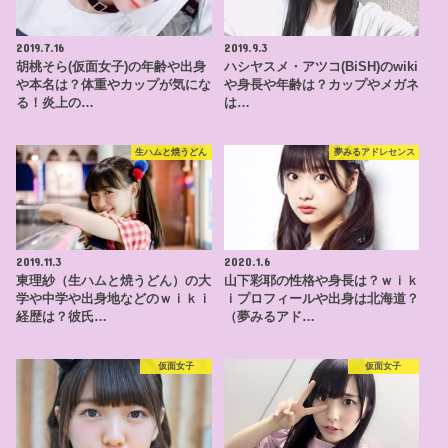
2019.7.16
2019.9.3
胡桃そら(仮面女子)の年齢や出身
ハシヤスメ・アツコ(BiSH)のwiki
や本名は？体重やカップが気にな
や身長や年齢は？カップやメガネ
る！炎上の…
は…
生ハムと焼うどん
夢みるアドレセンス
2019.11.3
2020.1.6
東理紗（生ハムと焼うどん）の大
山下彩耶の性格や身長は？ｗｉｋ
学や中学や出身地などのｗｉｋｉ
ｉプロフィールや出身は北海道？
経歴は？彼氏…
（夢みるアド…
仮面女子
仮面女子